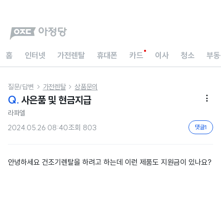
홈
인터넷
가전렌탈
휴대폰
카드
이사
청소
부동
질문/답변
가전렌탈
상품문의


Q.
사은품 및 현금지급

라파엘
2024.05.26 08:40
조회
803
댓글
1
안녕하세요 건조기렌탈을 하려고 하는데 이런 제품도 지원금이 있나요?