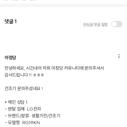
댓글
1
관심글 댓글 알림

아정당
안녕하세요, 시간내어 저희 아정당 커뮤니티에 문의주셔서
감사드립니다 !! ㅎㅎㅎ
건조기 문의주셨네요 !
* 메인 상담 1
- 렌탈 업체: LG전자
- 브랜드/분류: 생활가전/건조기
- 모델명: RG19KN