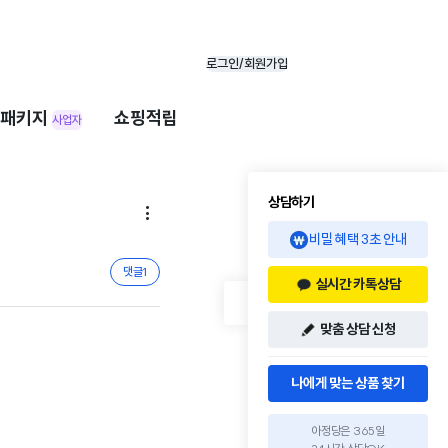
로그인/회원가입
패키지
쇼핑적립
사업자
상담하기

비밀 혜택 3초 안내
댓글
1
실시간 카톡상담
맞춤 상담 신청
나에게 맞는 상품 찾기
아정당은 365일