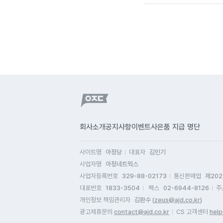
회사소개
공지사항
이벤트
사은품 지급 명단
사이트명
아정당
대표자
김민기
사업자명
아정네트웍스
사업자등록번호
329-88-02173
통신판매업
제202
대표번호
1833-3504
팩스
02-6944-8126
주
개인정보 책임관리자
김환수 (
zeus@ajd.co.kr
)
광고제휴문의
contact@ajd.co.kr
CS 고객센터
help