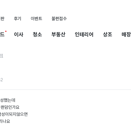
시판
후기
이벤트
불편접수
드
이사
청소
부동산
인테리어
상조
매장
의
62
작성했는데
 랜덤인가요
작성이되지않으면
리나요