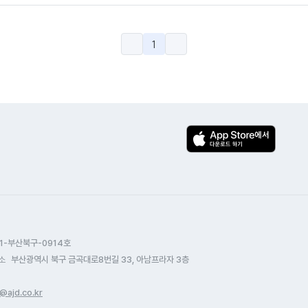
1
1-부산북구-0914호
소
부산광역시 북구 금곡대로8번길 33, 아남프라자 3층
@ajd.co.kr