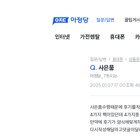
질문/답변
꿀팁게
인터넷
가전렌탈
휴대폰
카
질문/답변
휴대폰
상품문


Q.
사은품
아정당_715926
2025.01.07 17:00
조회
4
사은품수령때문에 후기를
4가지 팩이있던데 4가지중
만약에 후기가 양식에맞게
다시작성해달라고댓글이달