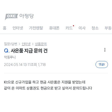
홈
인터넷
가전렌탈
휴대폰
카드
이사
청소
부동
질문/답변
인터넷
상품문의


Q.
사은품 지급 문의 건

악동루니
2024.05.14 13:11
조회
1,718
댓글
1
Kt으로 신규가입을 하고 현금 사은품은 지원을 받았는데
같이 온 이마트 상품권도 현금으로 받고 싶어서 문의드립니다