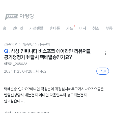
홈
인터넷
가전렌탈
휴대폰
카드
이사
청소
부동
질문/답변
가전렌탈
상품문의


Q.
삼성 인피니티 비스포크 에어라인 리유저블

공기청정기 렌탈시 택배발송인가요?
아정당_205036
2024.11.25 04:28
조회
462
댓글
1
택배발송 인가요?아니면 직원분이 직접설치해주고가시나요? 요금은
렌탈신청당시 내는건지 아니면 다음달부터 청구되는건지
알고싶습니다.