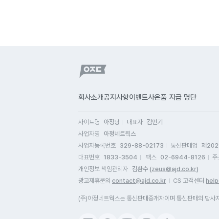
회사소개
공지사항
이벤트
사은품 지급 명단
사이트명
아정당
대표자
김민기
사업자명
아정네트웍스
사업자등록번호
329-88-02173
통신판매업
제202
대표번호
1833-3504
팩스
02-6944-8126
주
개인정보 책임관리자
김환수 (
zeus@ajd.co.kr
)
광고제휴문의
contact@ajd.co.kr
CS 고객센터
help
(주)아정네트웍스는 통신판매중개자이며 통신판매의 당사자가