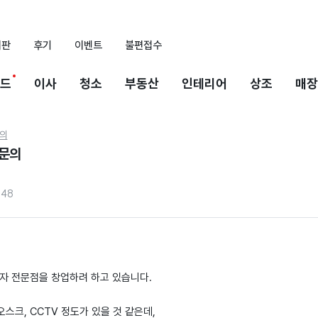
시판
후기
이벤트
불편접수
드
이사
청소
부동산
인테리어
상조
매장
의
 문의
348
과자 전문점을 창업하려 하고 있습니다.
스크, CCTV 정도가 있을 것 같은데,