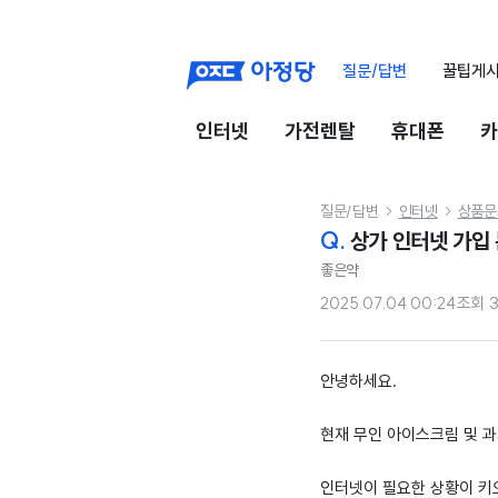
질문/답변
꿀팁게
인터넷
가전렌탈
휴대폰
카
질문/답변
인터넷
상품문


Q.
상가 인터넷 가입
좋은약
2025.07.04 00:24
조회
안녕하세요.
현재 무인 아이스크림 및 
인터넷이 필요한 상황이 키오