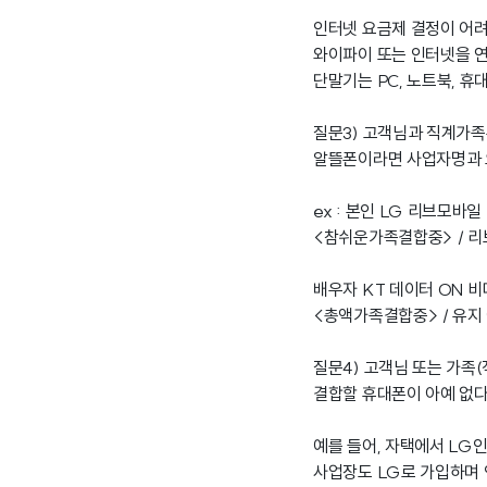
인터넷 요금제 결정이 어려
와이파이 또는 인터넷을 
단말기는 PC, 노트북, 휴
질문3) 고객님과 직계가
알뜰폰이라면 사업자명과 
ex : 본인 LG 리브모바일
<참쉬운가족결합중> / 리브
배우자 KT 데이터 ON 
<총액가족결합중> / 유지
질문4) 고객님 또는 가족
결합할 휴대폰이 아예 없다
예를 들어, 자택에서 LG
사업장도 LG로 가입하며 