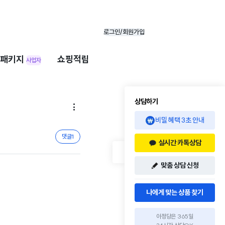
로그인/회원가입
패키지
쇼핑적립
사업자
상담하기

비밀 혜택 3초 안내
댓글
1
실시간 카톡상담
맞춤 상담 신청
나에게 맞는 상품 찾기
아정당은 365일