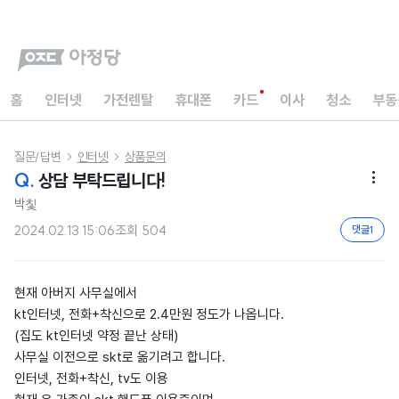
홈
인터넷
가전렌탈
휴대폰
카드
이사
청소
부동
질문/답변
인터넷
상품문의


Q.
상담 부탁드립니다!

박칯
2024.02.13 15:06
조회
504
댓글
1
현재 아버지 사무실에서
kt인터넷, 전화+착신으로 2.4만원 정도가 나옵니다.
(집도 kt인터넷 약정 끝난 상태)
사무실 이전으로 skt로 옮기려고 합니다.
인터넷, 전화+착신, tv도 이용