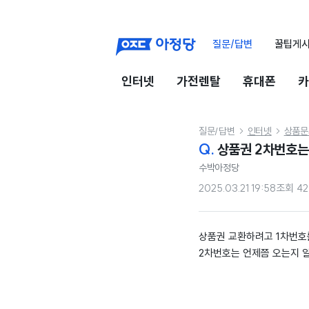
질문/답변
꿀팁게
인터넷
가전렌탈
휴대폰
카
질문/답변
인터넷
상품문


Q.
상품권 2차번호는
수박아정당
2025.03.21 19:58
조회
42
상품권 교환하려고 1차번호를
2차번호는 언제쯤 오는지 