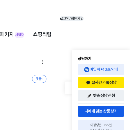
로그인/회원가입
패키지
쇼핑적립
사업자
상담하기

비밀 혜택 3초 안내
댓글
1
실시간 카톡상담
맞춤 상담 신청
나에게 맞는 상품 찾기
아정당은 365일