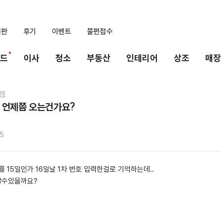
시판
후기
이벤트
불편접수
드
이사
청소
부동산
인테리어
상조
매장
의
 언제쯤 오는건가요?
5
 15일인가 16일날 1차 번호 입력한걸로 기억하는데..
알수있을까요?