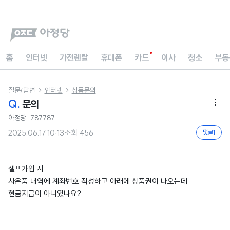
홈
인터넷
가전렌탈
휴대폰
카드
이사
청소
부동
질문/답변
인터넷
상품문의


Q.
문의

아정당_787787
2025.06.17 10:13
조회
456
댓글
1
셀프가입 시
사은품 내역에 계좌번호 작성하고 아래에 상품권이 나오는데
현금지급이 아니였나요?