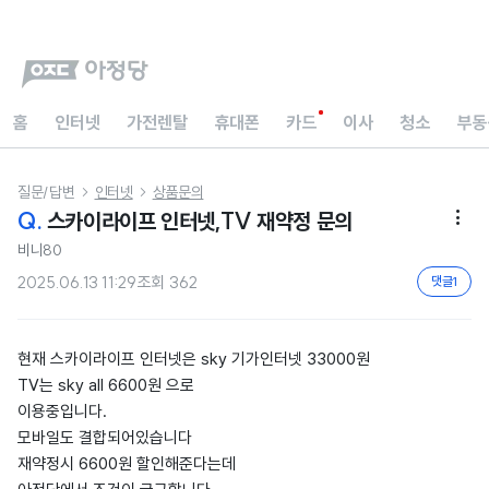
홈
인터넷
가전렌탈
휴대폰
카드
이사
청소
부동
질문/답변
인터넷
상품문의


Q.
스카이라이프 인터넷,TV 재약정 문의

비니80
2025.06.13 11:29
조회
362
댓글
1
현재 스카이라이프 인터넷은 sky 기가인터넷 33000원
TV는 sky all 6600원 으로
이용중입니다.
모바일도 결합되어있습니다
재약정시 6600원 할인해준다는데