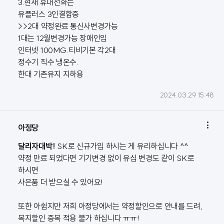
3.현재 휴대전화는
유플러스 3인결합중
>>2대 약정완료 통신사변경가능
1대는 12월변경가능 장애인임
인터넷 100MG.티비기본 각2대
정수기 직수 냉온수.
한대 기존유지 지하용
2024.03.29 15:48

아정당
달리자대박!
SK로 신규가입 하시는 게 유리하십니다 ^^
약정 만료 되었다면 기기변경 없이 유심 변경도 같이 SK로
하시면
사은품 더 받으실 수 있어요!
또한 아쉽지만 저희 아정당에서는 약정할인으로 안내를 드려,
복지할인 중복 적용 불가 하십니다 ㅠㅠ!