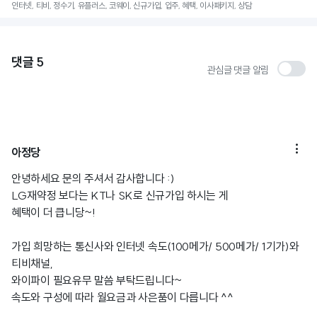
인터넷, 티비, 정수기, 유플러스, 코웨이, 신규가입, 입주, 혜택, 이사패키지, 상담
댓글
5
관심글 댓글 알림

아정당
안녕하세요 문의 주셔서 감사합니다 :)
LG재약정 보다는 KT나 SK로 신규가입 하시는 게
혜택이 더 큽니당~!
가입 희망하는 통신사와 인터넷 속도(100메가/ 500메가/ 1기가)와
티비채널,
와이파이 필요유무 말씀 부탁드립니다~
속도와 구성에 따라 월요금과 사은품이 다릅니다 ^^