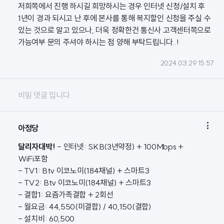
저희쪽에서 진행 하시길 희망하시는 경우 인터넷 신청/설치 후
1년이 경과 되시고 난 후에 본사를 통해 복지할인 신청을 주실 수
있는 것으로 알고 있으나, 더욱 정확한건 통신사 고객센터쪽으로
가능여부 문의 주셔야 하시는 점 양해 부탁드립니다..!
2024.03.29 15:57
비밀 댓글 입니다.

아정당
달리자대박!
- 인터넷: SKB(3년약정) + 100Mbps +
WiFi포함
- TV1: Btv 이코노미(184채널) + 스마트3
- TV2: Btv 이코노미(184채널) + 스마트3
- 결합1: 요즘가족결합 + 2회선
- 월요금: 44,550(미결합) / 40,150(결합)
- 설치비: 60,500