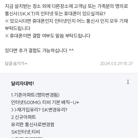
지금 설치받는 장소 외에 다른장소에 고객님 또는 가족분의 명의로
통신사(SK,KT)의 인터넷 또는 휴대폰이 있으실까요?
※ 있으시다면 휴대폰인지 인터넷인지 어느 통신사 인지 모두 기재
부탁드립니다
※ 휴대폰이면 결합 여부도 말씀 부탁드립니다
있다면 추가 결합도 가능하십니다 ^^

답글 숨기기
2024.03.29 15:27

달리자대박!
1.기존아파트(명의변경됨)
인터넷500MG.티비 기본.배직-U+
>>재가입유리? SK변경유리?
2.신규아파트
유리한 통신사로변경함
SK인터넷,티비