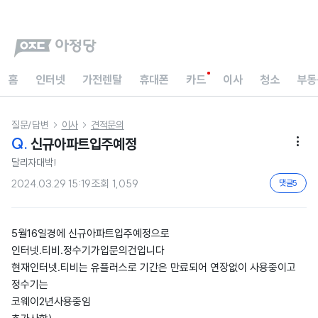
홈
인터넷
가전렌탈
휴대폰
카드
이사
청소
부동
질문/답변
이사
견적문의


Q.
신규아파트입주예정

달리자대박!
2024.03.29 15:19
조회
1,059
댓글
5
5월16일경에 신규아파트입주예정으로
인터넷.티비.정수기가입문의건입니다
현재인터넷.티비는 유플러스로 기간은 만료되어 연장없이 사용중이고
정수기는
코웨이2년사용중임