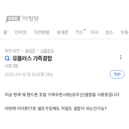
홈
인터넷
가전렌탈
휴대폰
카드
이사
청소
부동
질문/답변
휴대폰
상품문의


Q.
유플러스 가족결합

다른그림
2025.09.12 13:56
조회
286
댓글
1
지금 현재 제 핸드폰 포함 가족무한사랑(유무선)결합을 사용중입니다
이번에 아이폰17로 셀프가입해도 저절도 결합이 되는건가요?