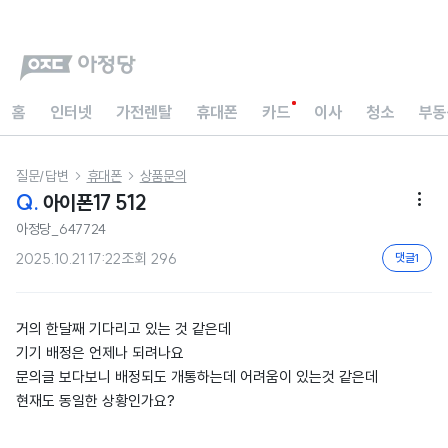
홈
인터넷
가전렌탈
휴대폰
카드
이사
청소
부동
질문/답변
휴대폰
상품문의


Q.
아이폰17 512

아정당_647724
2025.10.21 17:22
조회
296
댓글
1
거의 한달째 기다리고 있는 것 같은데
기기 배정은 언제나 되려나요
문의글 보다보니 배정되도 개통하는데 어려움이 있는것 같은데
현재도 동일한 상황인가요?