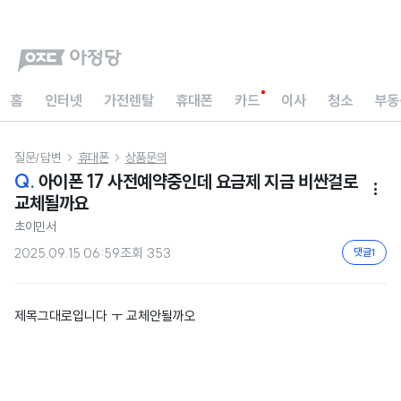
홈
인터넷
가전렌탈
휴대폰
카드
이사
청소
부동
질문/답변
휴대폰
상품문의


Q.
아이폰 17 사전예약중인데 요금제 지금 비싼걸로

교체될까요
초이민서
2025.09.15 06:59
조회
353
댓글
1
제목그대로입니다 ㅜ 교체안될까오