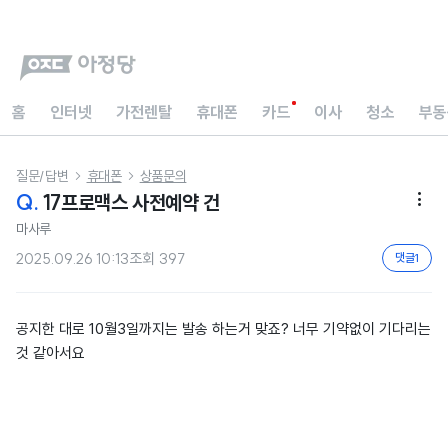
홈
인터넷
가전렌탈
휴대폰
카드
이사
청소
부동
질문/답변
휴대폰
상품문의


Q.
17프로맥스 사전예약 건

마사루
2025.09.26 10:13
조회
397
댓글
1
공지한 대로 10월3일까지는 발송 하는거 맞죠? 너무 기약없이 기다리는
것 같아서요