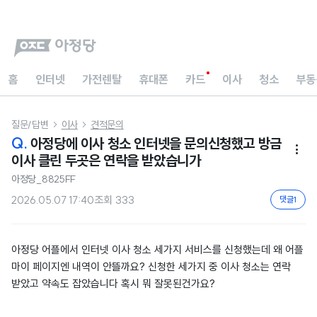
홈
인터넷
가전렌탈
휴대폰
카드
이사
청소
부동
질문/답변
이사
견적문의


Q.
아정당에 이사 청소 인터넷을 문의신청했고 방금

이사 클린 두곳은 연락을 받았습니가
아정당_8825FF
2026.05.07 17:40
조회
333
댓글
1
아정당 어플에서 인터넷 이사 청소 세가지 서비스를 신청했는데 왜 어플
마이 페이지엔 내역이 안뜰까요? 신청한 세가지 중 이사 청소는 연락
받았고 약속도 잡았습니다 혹시 뭐 잘못된건가요?