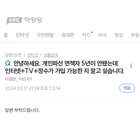
홈
인터넷
가전렌탈
휴대폰
카드
이사
청소
부동
질문/답변
인터넷
상품문의


Q.
안녕하세요. 개인파산 면책자 5년이 안됐는데

인터넷+TV+정수가 가입 가능한 지 알고 싶습니다.
아정당_985101
2024.03.17 21:39
조회
1,074
댓글
1
답변 부탁드립니다.