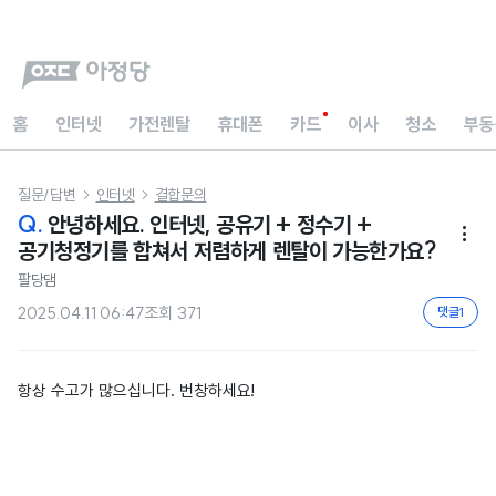
홈
인터넷
가전렌탈
휴대폰
카드
이사
청소
부동
질문/답변
인터넷
결합문의


Q.
안녕하세요. 인터넷, 공유기 + 정수기 +

공기청정기를 합쳐서 저렴하게 렌탈이 가능한가요?
팔당댐
2025.04.11 06:47
조회
371
댓글
1
항상 수고가 많으십니다. 번창하세요!