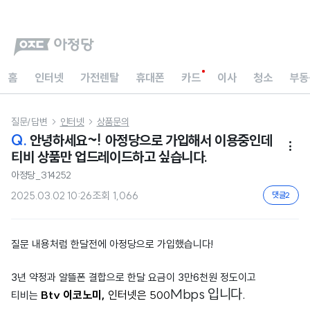
홈
인터넷
가전렌탈
휴대폰
카드
이사
청소
부동
질문/답변
인터넷
상품문의


Q.
안녕하세요~! 아정당으로 가입해서 이용중인데

티비 상품만 업드레이드하고 싶습니다.
아정당_314252
2025.03.02 10:26
조회
1,066
댓글
2
질문 내용처럼 한달전에 아정당으로 가입했습니다!
3년 약정과 알뜰폰 결합으로 한달 요금이 3만6천원 정도이고
Mbps 입니다.
Btv 이코노미,
인터넷은 500
티비는