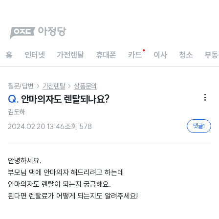
홈
인터넷
가전렌탈
휴대폰
카드
이사
청소
부동
질문/답변
가전렌탈
상품문의


Q.
안마의자도 렌탈되나요?

김도하
2024.02.20 13:46
조회
578
댓글
1
안녕하세요.
부모님 댁에 안마의자 해드리려고 하는데
안마의자도 렌탈이 되는지 궁금해요.
된다면 렌탈료가 어떻게 되는지도 알려주세요!