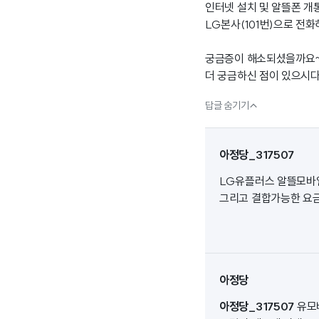
인터넷 설치 및 알뜰폰 개
LG본사(101번)으로 전
궁금증이 해소되셨을까요
더 궁금하신 점이 있으시다

답글 숨기기
아정당_317507
LG유플러스 알뜰모바
그리고 결합가능한 요
아정당
아정당_317507
유모