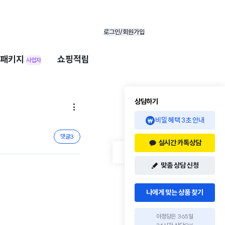
로그인/회원가입
패키지
쇼핑적립
사업자
상담하기

비밀 혜택 3초 안내
댓글
3
실시간 카톡상담
맞춤 상담 신청
나에게 맞는 상품 찾기
아정당은 365일