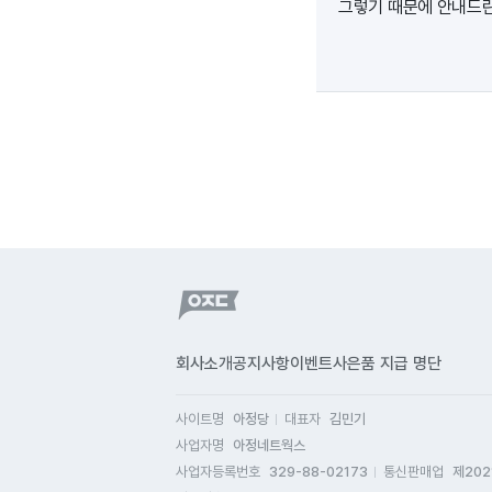
그렇기 때문에 안내드린
회사소개
공지사항
이벤트
사은품 지급 명단
사이트명
아정당
대표자
김민기
사업자명
아정네트웍스
사업자등록번호
329-88-02173
통신판매업
제202