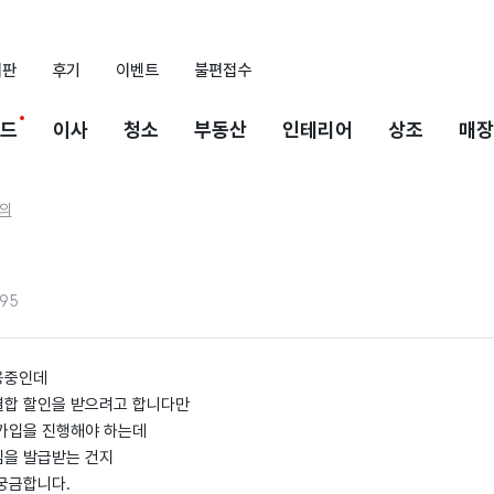
시판
후기
이벤트
불편접수
드
이사
청소
부동산
인테리어
상조
매장
의
95
용중인데
결합 할인을 받으려고 합니다만
재가입을 진행해야 하는데
심을 발급받는 건지
궁금합니다.