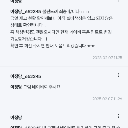

아정당
아정당_652345
불편드려 죄송 합니다 ㅠ.ㅠ
금일 재고 현황 확인해보니 아직 실버색상은 입고 되지 않은
상태로 확인됩니다 ..
혹 색상변경도 괜찮으시다면 현재 네이비 혹은 민트로 변경
가능할거같습니다 .. !
확인 후 회신 주시면 안내 도움드리겠습니다 ㅠㅠ
2025.02.07 11:25

아정당_652345
아정당
그럼 네이비로 주셔요
2025.02.07 11:26

아정당