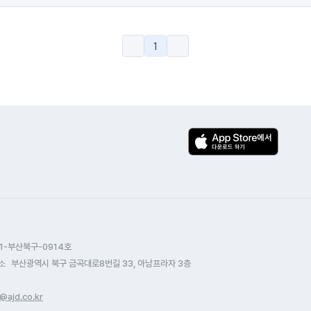
1
1-부산북구-0914호
소
부산광역시 북구 금곡대로8번길 33, 아남프라자 3층
@ajd.co.kr