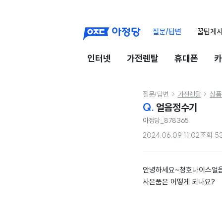
질문/답변
꿀팁게
인터넷
가전렌탈
휴대폰
카
질문/답변
가전렌탈
상품


Q.
얼음정수기
아정당_878365
2024.06.09 11:02
조회
5
안녕하세요~청호나이스얼음
사은품은 어떻게 되나요?