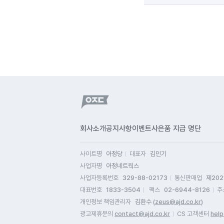
회사소개
공지사항
이벤트
사은품 지급 명단
사이트명
아정당
대표자
김민기
사업자명
아정네트웍스
사업자등록번호
329-88-02173
통신판매업
제202
대표번호
1833-3504
팩스
02-6944-8126
주
개인정보 책임관리자
김환수 (
zeus@ajd.co.kr
)
광고제휴문의
contact@ajd.co.kr
CS 고객센터
help