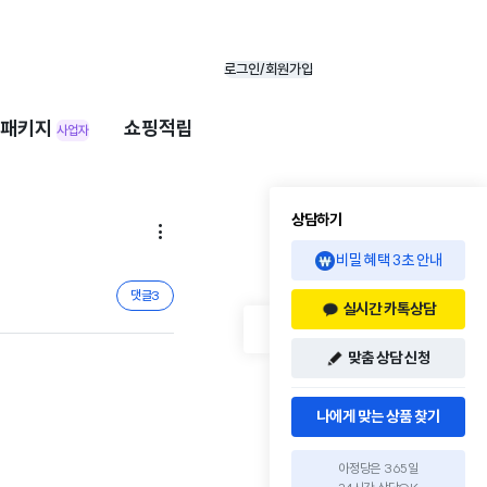
로그인/회원가입
패키지
쇼핑적립
사업자
상담하기

비밀 혜택 3초 안내
댓글
3
실시간 카톡상담
맞춤 상담 신청
나에게 맞는 상품 찾기
아정당은 365일