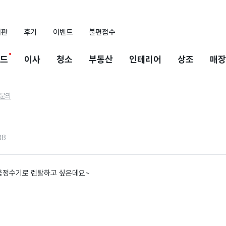
시판
후기
이벤트
불편접수
드
이사
청소
부동산
인테리어
상조
매장
문의
38
정수기로 렌탈하고 싶은데요~