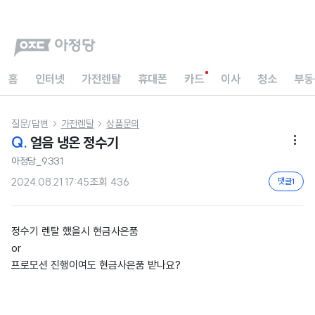
홈
인터넷
가전렌탈
휴대폰
카드
이사
청소
부동
질문/답변
가전렌탈
상품문의


Q.
얼음 냉온 정수기

아정당_9331
2024.08.21 17:45
조회
436
댓글
1
정수기 렌탈 했을시 현금사은품
or
프로모션 진행이여도 현금사은품 받나요?