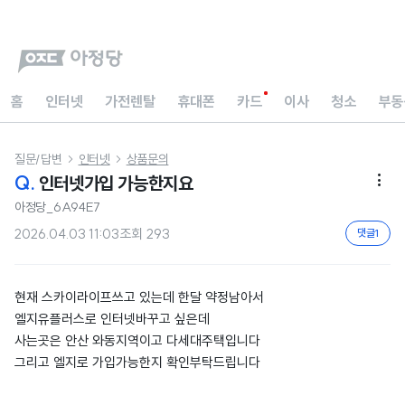
홈
인터넷
가전렌탈
휴대폰
카드
이사
청소
부동
질문/답변
인터넷
상품문의


Q.
인터넷가입 가능한지요

아정당_6A94E7
2026.04.03 11:03
조회
293
댓글
1
현재 스카이라이프쓰고 있는데 한달 약정남아서
엘지유플러스로 인터넷바꾸고 싶은데
사는곳은 안산 와동지역이고 다세대주택입니다
그리고 엘지로 가입가능한지 확인부탁드립니다