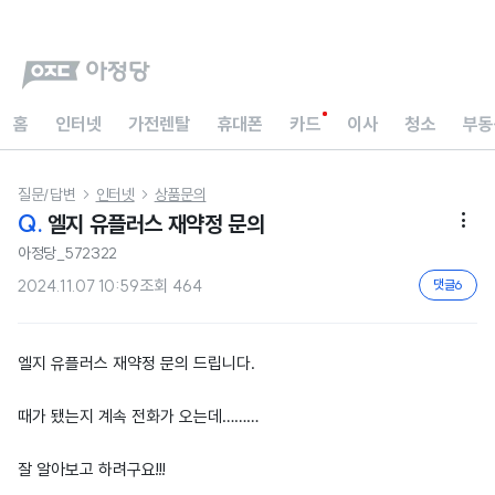
홈
인터넷
가전렌탈
휴대폰
카드
이사
청소
부동
질문/답변
인터넷
상품문의


Q.
엘지 유플러스 재약정 문의

아정당_572322
2024.11.07 10:59
조회
464
댓글
6
엘지 유플러스 재약정 문의 드립니다.
때가 됐는지 계속 전화가 오는데………
잘 알아보고 하려구요!!!