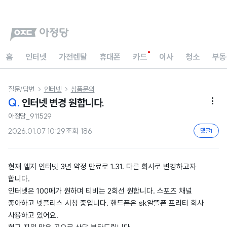
홈
인터넷
가전렌탈
휴대폰
카드
이사
청소
부동
질문/답변
인터넷
상품문의


Q.
인터넷 변경 원합니다.

아정당_911529
2026.01.07 10:29
조회
186
댓글
1
현재 엘지 인터넷 3년 약정 만료로 1.31. 다른 회사로 변경하고자
합니다.
인터넷은 100메가 원하며 티비는 2회선 원합니다. 스포츠 채널
좋아하고 넷플리스 시청 중입니다. 핸드폰은 sk알뜰폰 프리티 회사
사용하고 있어요.