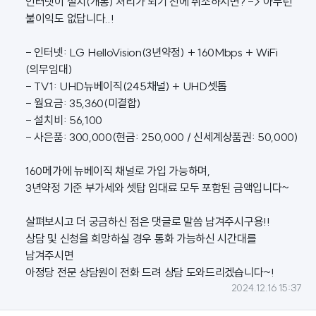
인터넷이 설치(개통) 처리가 되기 전에 취소하시면? -> 아무런
불이익도 없답니다..!
- 인터넷: LG HelloVision(3년약정) + 160Mbps + WiFi
(의무임대)
- TV1: UHD뉴베이직(245채널) + UHD셋톱
- 월요금: 35,360(미결합)
- 설치비: 56,100
- 사은품: 300,000(현금: 250,000 / 신세계상품권: 50,000)
160메가에 뉴베이직 채널로 가입 가능하며,
3년약정 기준 부가세와 셋탑 임대료 모두 포함된 금액입니다~
살펴보시고 더 궁금하신 점은 댓글로 말씀 남겨주시구용!!
상담 및 신청을 희망하실 경우 통화 가능하신 시간대를
남겨주시면
아정당 전문 상담원이 전화 드려 상담 도와드리겠습니다~!
2024.12.16 15:37