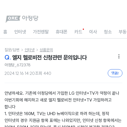
홈
인터넷
가전렌탈
휴대폰
카드
이사
청소
부동
질문/답변
인터넷
상품문의


Q.
엘지 헬로비전 신청관련 문의입니다

아정당_672378
2024.12.16 14:20
조회
440
댓글
2
안녕하세요. 기존에 아정당에서 가입한 LG 인터넷+TV가 약정이 끝나
이번기회에 해지하고 새로 엘지 헬로비전 인터넷+TV 가입하려고
합니다
1. 인터넷은 160M, TV는 UHD 뉴베이직으로 하려 하는데, 정작
인터넷의 경우 지원금 항목 표에는 나와있지만, 인터넷 신청 항목에서는