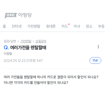
홈
인터넷
가전렌탈
휴대폰
카드
이사
청소
부동
질문/답변
가전렌탈
상품문의


Q.
여러가전을 렌탈할때

이동철
2024.05.12 23:21
조회
547
댓글
1
여러 가전들을 렌탈할때 하나의 카드로 결합이 되어서 할인이 되나요?
아니면 각각의 카드를 만들어야 할인이 되나요?