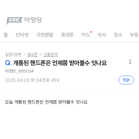
홈
인터넷
가전렌탈
휴대폰
카드
이사
청소
부동
질문/답변
휴대폰
상품문의


Q.
개통된 핸드폰은 언제쯤 받아볼수 잇나요

아정당_885064
2025.04.03 18:34
조회
459
댓글
1
오늘 개통된 핸드폰은 언제쯤 받아볼수 잇나요