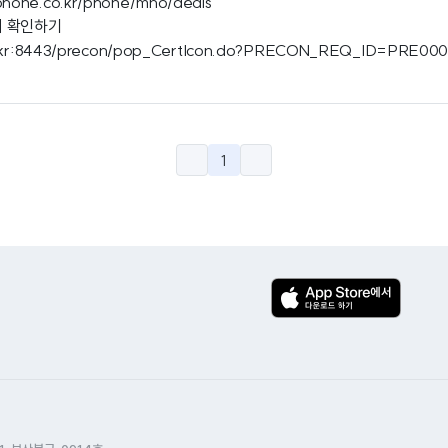
dphone.co.kr/phone/mno/deals
서 확인하기
.or.kr:8443/precon/pop_CertIcon.do?PRECON_REQ_ID=PRE0
1