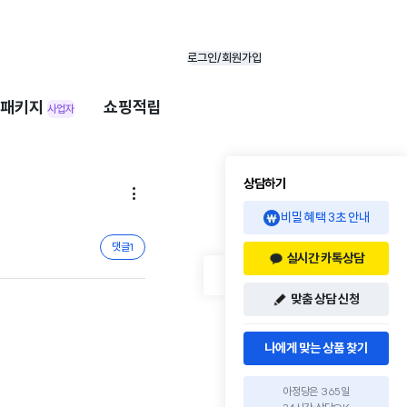
로그인/회원가입
패키지
쇼핑적립
사업자
상담하기

비밀 혜택 3초 안내
댓글
1
실시간 카톡상담
맞춤 상담 신청
나에게 맞는 상품 찾기
아정당은 365일