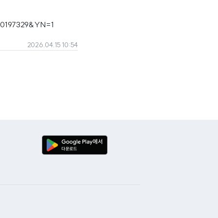
000197329&YN=1
2026.04.15 10:54