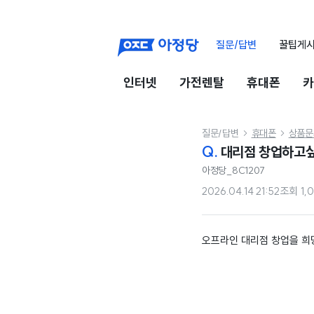
질문/답변
꿀팁게
인터넷
가전렌탈
휴대폰
카
질문/답변
휴대폰
상품문


Q.
대리점 창업하고싶
아정당_8C1207
2026.04.14 21:52
조회
1,
오프라인 대리점 창업을 희