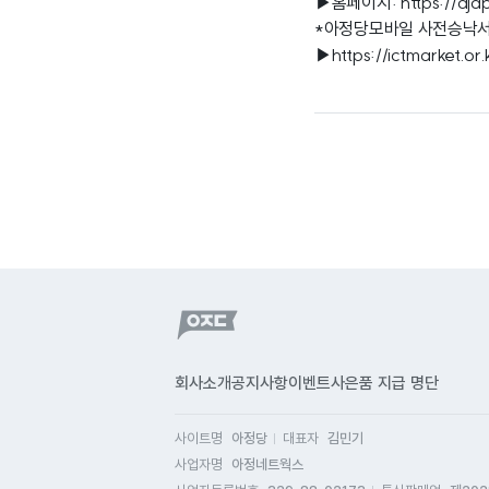
▶홈페이지:
https://aj
*아정당모바일 사전승낙
▶
https://ictmarket
회사소개
공지사항
이벤트
사은품 지급 명단
사이트명
아정당
대표자
김민기
사업자명
아정네트웍스