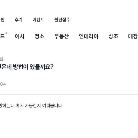
시판
후기
이벤트
불편접수
드
이사
청소
부동산
인테리어
상조
매장
의
은데 방법이 있을까요?
004
망하는데 혹시 가능한지 여쭤봅니다