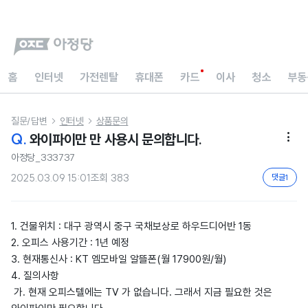
홈
인터넷
가전렌탈
휴대폰
카드
이사
청소
부동
질문/답변
인터넷
상품문의


Q.
와이파이만 만 사용시 문의합니다.

아정당_333737
2025.03.09 15:01
조회
383
댓글
1
1. 건물위치 : 대구 광역시 중구 국채보상로 하우드디어반 1동
2. 오피스 사용기간 : 1년 예정
3. 현재통신사 : KT 엠모바일 알뜰폰(월 17900원/월)
4. 질의사항
가. 현재 오피스텔에는 TV 가 없습니다. 그래서 지금 필요한 것은