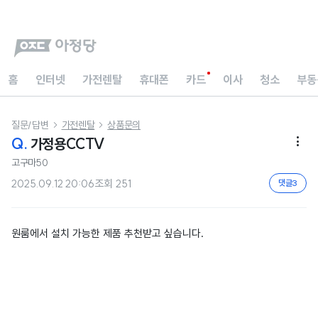
홈
인터넷
가전렌탈
휴대폰
카드
이사
청소
부동
질문/답변
가전렌탈
상품문의


Q.
가정용CCTV

고구마50
2025.09.12 20:06
조회
251
댓글
3
원룸에서 설치 가능한 제품 추천받고 싶습니다.