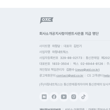
회사소개
공지사항
이벤트
사은품 지급 명단
사이트명
아정당
대표자
김민기
사업자명
아정네트웍스
사업자등록번호
329-88-02173
통신판매업
제202
대표번호
1833-3504
팩스
02-6944-8126
주
개인정보 책임관리자
김환수 (
zeus@ajd.co.kr
)
광고제휴문의
contact@ajd.co.kr
CS 고객센터
help
(주)아정네트웍스는 통신판매중개자이며 통신판매의 당사자가
개인정보처리방침
서비스 이용약관
마케팅 정보수신 