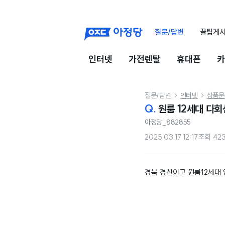
질문/답변
꿀팁게
인터넷
가전렌탈
휴대폰
카
질문/답변
인터넷
상품문


Q.
원룸 1
아정당_882855
2025.03.17 12:17
조회
42
경북 경산이고 원룸12세대 