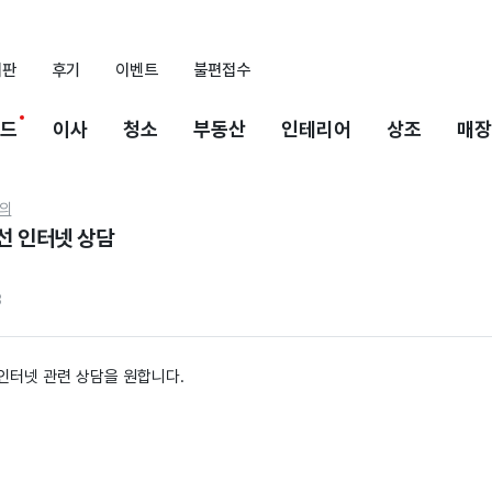
시판
후기
이벤트
불편접수
드
이사
청소
부동산
인테리어
상조
매장
의
2세대 다회선 인터넷 상담
3
인터넷 관련 상담을 원합니다.