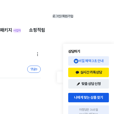
로그인/회원가입
패키지
쇼핑적립
사업자
상담하기

비밀 혜택 3초 안내
댓글
3
실시간 카톡상담
맞춤 상담 신청
나에게 맞는 상품 찾기
아정당은 365일