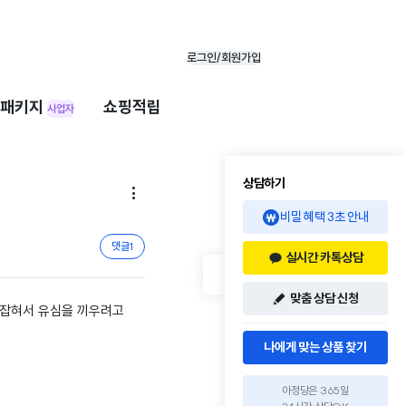
로그인/회원가입
패키지
쇼핑적립
사업자
상담하기

비밀 혜택 3초 안내
댓글
1
실시간 카톡상담
맞춤 상담 신청
가 잡혀서 유심을 끼우려고
나에게 맞는 상품 찾기
아정당은 365일