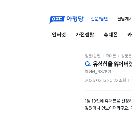
질문/답변
꿀팁게
인터넷
가전렌탈
휴대폰
카
질문/답변
휴대폰
상품문


Q.
유심칩을 잃어버렸
아정당_337821
2025.02.13 20:22
조회
1,
1월 10일에 휴대폰을 신청
찾았더니 안보이더라구요. 