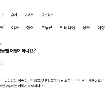
시판
후기
이벤트
불편접수
드
이사
청소
부동산
인테리어
상조
매장
의
을땐 어떻게하나요?
127
하고 유심칩을 계속 들고다녔었습니다. 2월 13일 오늘이 되서 겨우 개통신호
이런경우에는 어떻게 해야하나요?