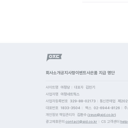
회사소개
공지사항
이벤트
사은품 지급 명단
사이트명
아정당
대표자
김민기
사업자명
아정네트웍스
사업자등록번호
329-88-02173
통신판매업
제202
대표번호
1833-3504
팩스
02-6944-8126
주
개인정보 책임관리자
김환수 (
zeus@ajd.co.kr
)
광고제휴문의
contact@ajd.co.kr
CS 고객센터
help