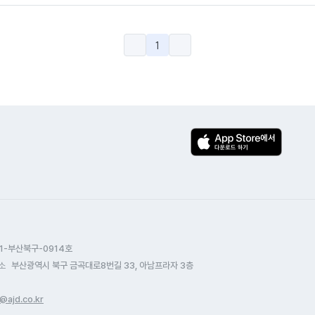
1
1-부산북구-0914호
소
부산광역시 북구 금곡대로8번길 33, 아남프라자 3층
@ajd.co.kr