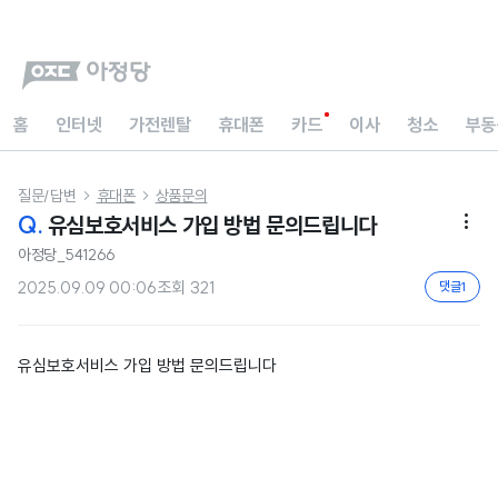
홈
인터넷
가전렌탈
휴대폰
카드
이사
청소
부동
질문/답변
휴대폰
상품문의


Q.
유심보호서비스 가입 방법 문의드립니다

아정당_541266
2025.09.09 00:06
조회
321
댓글
1
유심보호서비스 가입 방법 문의드립니다