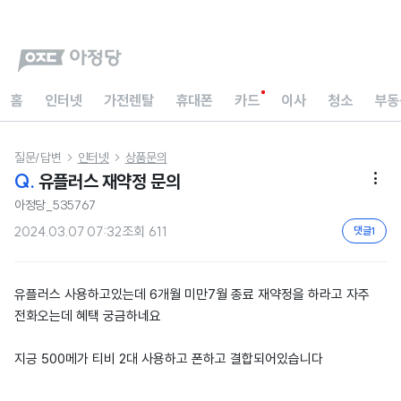
홈
인터넷
가전렌탈
휴대폰
카드
이사
청소
부동
질문/답변
인터넷
상품문의


Q.
유플러스 재약정 문의

아정당_535767
2024.03.07 07:32
조회
611
댓글
1
유플러스 사용하고있는데 6개월 미만7월 종료 재약정을 하라고 자주
전화오는데 혜택 궁금하네요
지긍 500메가 티비 2대 사용하고 폰하고 결합되어있습니다