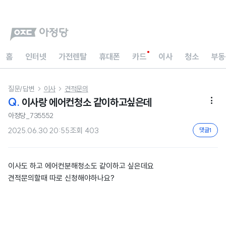
홈
인터넷
가전렌탈
휴대폰
카드
이사
청소
부동
질문/답변
이사
견적문의


Q.
이사랑 에어컨청소 같이하고싶은데

아정당_735552
2025.06.30 20:55
조회
403
댓글
1
이사도 하고 에어컨분해청소도 같이하고 싶은데요
견적문의할때 따로 신청해야하나요?