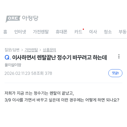
홈
인터넷
가전렌탈
휴대폰
카드
이사
청소
부동
질문/답변
가전렌탈
상품문의


Q.
이사하면서 렌탈끝난 정수기 바꾸려고 하는데

율이설이맘
2026.02.11 23:58
조회
378
댓글
1
저희가 지금 쓰는 정수기는 렌탈이 끝났고,
3/9 이사를 가면서 바꾸고 싶은데 이런 경우에는 어떻게 하면 되나요?