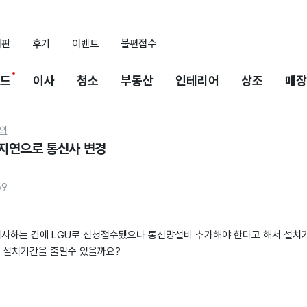
시판
후기
이벤트
불편접수
드
이사
청소
부동산
인테리어
상조
매장
의
지연으로 통신사 변경
59
 이사하는 김에 LGU로 신청접수됐으나 통신망설비 추가해야 한다고 해서 설치
시 설치기간을 줄일수 있을까요?