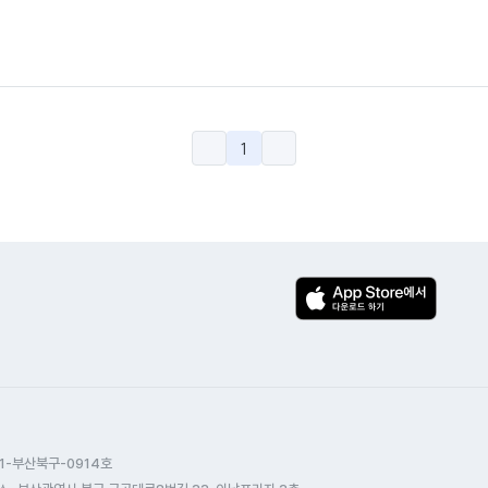
1
1-부산북구-0914호