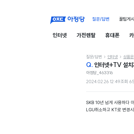
질문/답변
꿀팁게
인터넷
가전렌탈
휴대폰
카
질문/답변
인터넷
상품문


Q.
인터넷+TV 설치
아정당_463316
2024.02.26 12:49
조회
6
SKB 10년 넘게 사용하다
LGU취소하고 KT로 변경