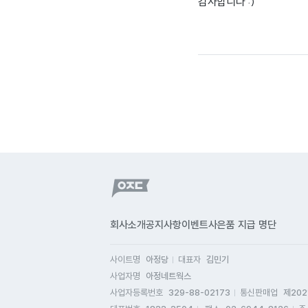
감사합니다 :)
회사소개
공지사항
이벤트
사은품 지급 명단
사이트명
아정당
대표자
김민기
사업자명
아정네트웍스
사업자등록번호
329-88-02173
통신판매업
제202