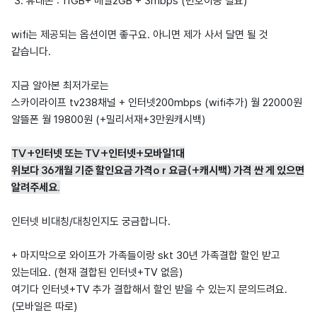
3. 휴대폰 : 11GB+ 매일2GB + 3mbps (번호이동 필요)
wifi는 제공되는 옵션이면 좋구요. 아니면 제가 사서 달면 될 것
같습니다.
지금 알아본 최저가로는
스카이라이프 tv238채널 + 인터넷200mbps (wifi추가) 월 22000원
알뜰폰 월 19800원 (+밀리서재+3만원캐시백)
TV+인터넷 또는 TV+인터넷+모바일1대
위보다 36개월 기준 할인요금 가격o r 요금(+캐시백) 가격 싼 게 있으면
알려주세요.
인터넷 비대칭/대칭인지도 궁금합니다.
+ 마지막으로 와이프가 가족들이랑 skt 30년 가족결합 할인 받고
있는데요. (현재 결합된 인터넷+TV 없음)
여기다 인터넷+TV 추가 결합해서 할인 받을 수 있는지 문의드려요.
(모바일은 따로)