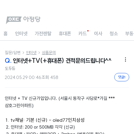
홈
인터넷
가전렌탈
휴대폰
카드
이사
청소
부동
질문/답변
인터넷
상품문의


Q.
인터넷+TV(+휴대폰) 견적문의드립니다^^

도두듀
2024.05.29 00:46
조회
458
댓글
1
인터넷 + TV 신규가입입니다. (서울시 동작구 사당로*가길 ***
삼호그린아파트)
tv채널: 기본 (신규) - oled77인치삼성
2. 인터넷: 200 or 500MB 각각 (신규)