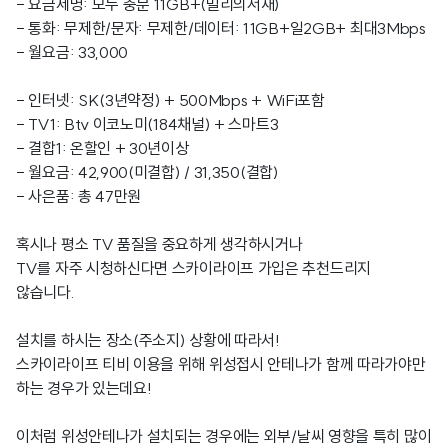
- 요금제명: 모두 충분 11GB+(밀리의서재)
- 통화: 무제한/문자: 무제한/데이터: 11GB+일2GB+ 최대3Mbps
- 월요금: 33,000
- 인터넷: SK(3년약정) + 500Mbps + WiFi포함
- TV1: Btv 이코노미(184채널) + 스마트3
- 결합1: 온할인 + 30년이상
- 월요금: 42,900(미결합) / 31,350(결합)
- 사은품: 총 47만원
혹시나 평소 TV 품질을 중요하게 생각하시거나
TV를 자주 시청하신다면 스카이라이프 가입은 추천드리지
않습니다.
설치를 하시는 장소(주소지) 상황에 따라서!
스카이라이프 티비 이용을 위해 위성접시 안테나가 함께 따라가야만
하는 경우가 있는데요!
이처럼 위성안테나가 설치되는 경우에는 외부/날씨 영향을 특히 많이