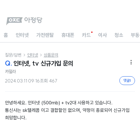
홈
인터넷
가전렌탈
휴대폰
카드
이사
청소
부동
질문/답변
인터넷
상품문의


Q.
인터넷, tv 신규가입 문의

카밀라
2024.03.11 09:16
조회
467
댓글
1
안녕하세요. 인터넷 (500mb) + tv2대 사용하고 있습니다.
통신사는 sk텔레콤 이고 결합할인 없으며, 약정이 종료되어 신규가입
희망합니다.