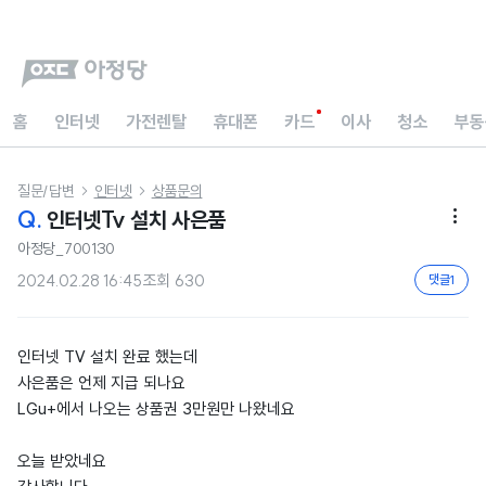
홈
인터넷
가전렌탈
휴대폰
카드
이사
청소
부동
질문/답변
인터넷
상품문의


Q.
인터넷Tv 설치 사은품

아정당_700130
2024.02.28 16:45
조회
630
댓글
1
인터넷 TV 설치 완료 했는데
사은품은 언제 지급 되나요
LGu+에서 나오는 상품권 3만원만 나왔네요
오늘 받았네요