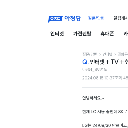
질문/답변
꿀팁게
인터넷
가전렌탈
휴대폰
카
질문/답변
인터넷
결합문


Q.
인터넷 + TV +
아정당_899116
2024.08.18 10:37
조회
48
안녕하세요.~
현재 LG 사용 중인데 SK
LG는 24/08/30 만료이고