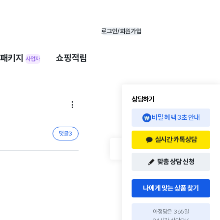
로그인/회원가입
패키지
쇼핑적립
사업자
상담하기

비밀 혜택 3초 안내
댓글
3
실시간 카톡상담
맞춤 상담 신청
나에게 맞는 상품 찾기
아정당은 365일