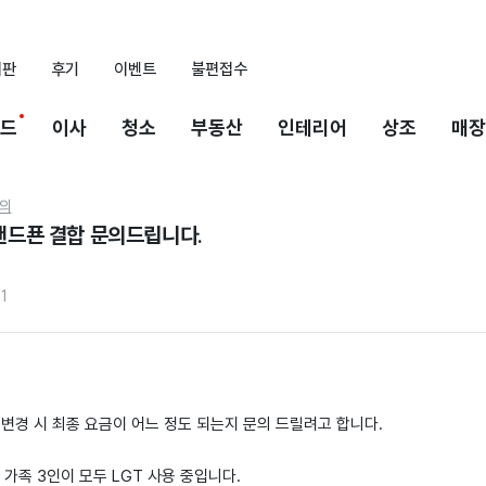
시판
후기
이벤트
불편접수
드
이사
청소
부동산
인테리어
상조
매장
의
 핸드푠 결합 문의드립니다.
1
로 변경 시 최종 요금이 어느 정도 되는지 문의 드릴려고 합니다.
, 가족 3인이 모두 LGT 사용 중입니다.