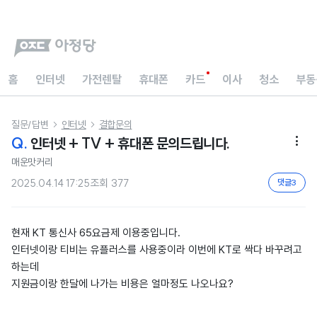
홈
인터넷
가전렌탈
휴대폰
카드
이사
청소
부동
질문/답변
인터넷
결합문의


Q.
인터넷 + TV + 휴대폰 문의드립니다.

매운맛커리
2025.04.14 17:25
조회
377
댓글
3
현재 KT 통신사 65요금제 이용중입니다.
인터넷이랑 티비는 유플러스를 사용중이라 이번에 KT로 싹다 바꾸려고
하는데
지원금이랑 한달에 나가는 비용은 얼마정도 나오나요?