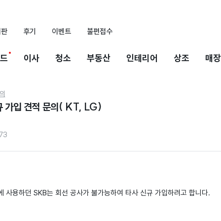
시판
후기
이벤트
불편접수
드
이사
청소
부동산
인테리어
상조
매장
의
 가입 견적 문의( KT, LG)
73
 사용하던 SKB는 회선 공사가 불가능하여 타사 신규 가입하려고 합니다.