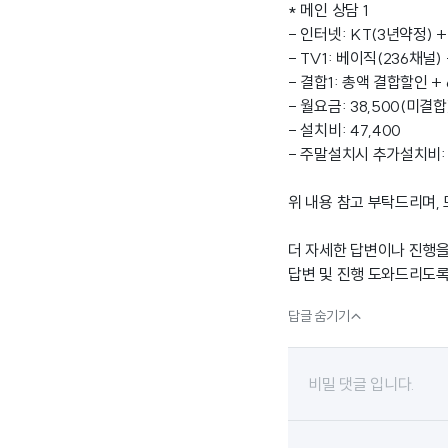
* 메인 상담 1
- 인터넷: KT(3년약정) +
- TV1: 베이직(236채널
- 결합1: 총액 결합할인 + 
- 월요금: 38,500(미결합)
- 설치비: 47,400
- 주말설치시 추가설치비: 9
위 내용 참고 부탁드리며,
더 자세한 답변이나 진행을
답변 및 진행 도와드리도록

답글 숨기기
비밀 댓글 입니다.