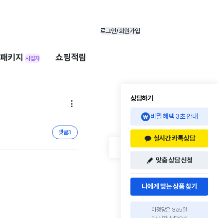
로그인/회원가입
패키지
쇼핑적립
사업자
상담하기

비밀 혜택 3초 안내
댓글
3
실시간 카톡상담
맞춤 상담 신청
나에게 맞는 상품 찾기
아정당은 365일