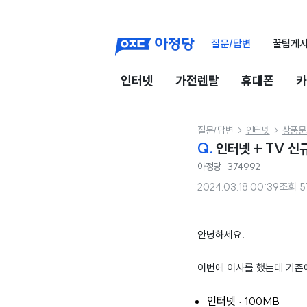
질문/답변
꿀팁게
인터넷
가전렌탈
휴대폰
카
질문/답변
인터넷
상품문


Q.
인터넷 + TV 신규
아정당_374992
2024.03.18 00:39
조회
5
안녕하세요.
이번에 이사를 했는데 기존에
인터넷 : 100MB