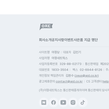
회사소개
공지사항
이벤트
사은품 지급 명단
사이트명
아정당
대표자
김민기
사업자명
아정네트웍스
사업자등록번호
329-88-02173
통신판매업
제202
대표번호
1833-3504
팩스
02-6944-8126
주
개인정보 책임관리자
김환수 (
zeus@ajd.co.kr
)
광고제휴문의
contact@ajd.co.kr
CS 고객센터
help
(주)아정네트웍스는 통신판매중개자이며 통신판매의 당사자가