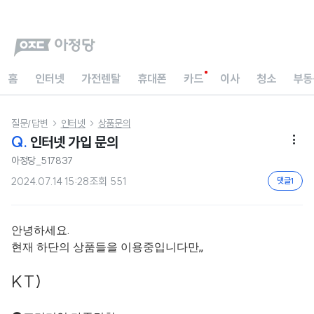
홈
인터넷
가전렌탈
휴대폰
카드
이사
청소
부동
질문/답변
인터넷
상품문의


Q.
인터넷 가입 문의

아정당_517837
2024.07.14 15:28
조회
551
댓글
1
안녕하세요.
현재 하단의 상품들을 이용중입니다만,,
KT)