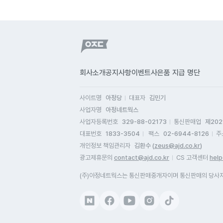
회사소개
공지사항
이벤트
사은품 지급 명단
사이트명
아정당
대표자
김민기
사업자명
아정네트웍스
사업자등록번호
329-88-02173
통신판매업
제202
대표번호
1833-3504
팩스
02-6944-8126
주
개인정보 책임관리자
김환수 (
zeus@ajd.co.kr
)
광고제휴문의
contact@ajd.co.kr
CS 고객센터
help
(주)아정네트웍스는 통신판매중개자이며 통신판매의 당사자가