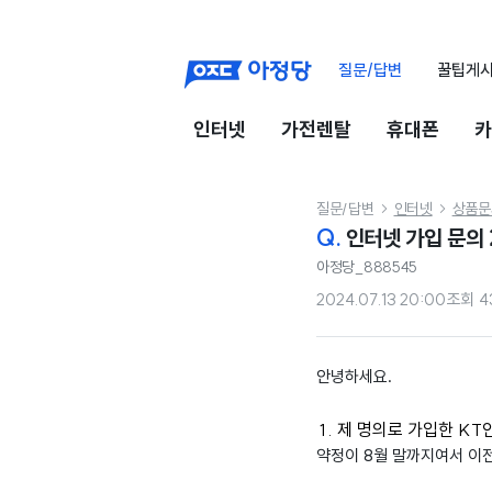
질문/답변
꿀팁게
인터넷
가전렌탈
휴대폰
카
질문/답변
인터넷
상품문


Q.
인터넷 가입 문의 
아정당_888545
2024.07.13 20:00
조회
4
안녕하세요.
제 명의로 가입한 KT
약정이 8월 말까지여서 이전