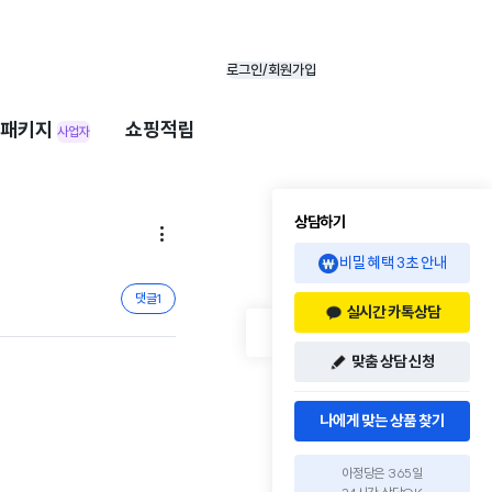
로그인/회원가입
패키지
쇼핑적립
사업자
상담하기

비밀 혜택 3초 안내
댓글
1
실시간 카톡상담
맞춤 상담 신청
나에게 맞는 상품 찾기
아정당은 365일