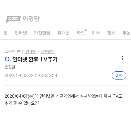
홈
인터넷
가전렌탈
휴대폰
카드
이사
청소
부동
질문/답변
인터넷
상품문의


Q.
인터넷 깐후 TV추가

손형일
2026.04.03 23:03
조회
304
댓글
1
2026/04/01(수)에 인터넷을 신규가입해서 설치하였는데 혹시 TV도
추가 할 수 있나요??