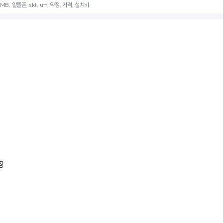
B, 알뜰폰, skt, u+, 약정, 가격, 설치비
장