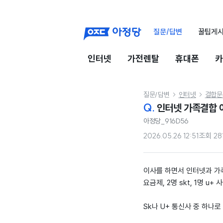
질문/답변
꿀팁게
인터넷
가전렌탈
휴대폰
카
질문/답변
인터넷
결합문


Q.
인터넷 가족결합 
아정당_916D56
2026.05.26 12:51
조회
28
이사를 하면서 인터넷과 가족
요금제, 2명 skt, 1명 u
Sk나 U+ 통신사 중 하나로