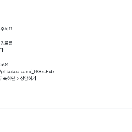
겨주세요.
 경로를
다.
3504
//pf.kakao.com/_RGxcFxb
 우측하단 > 상담하기