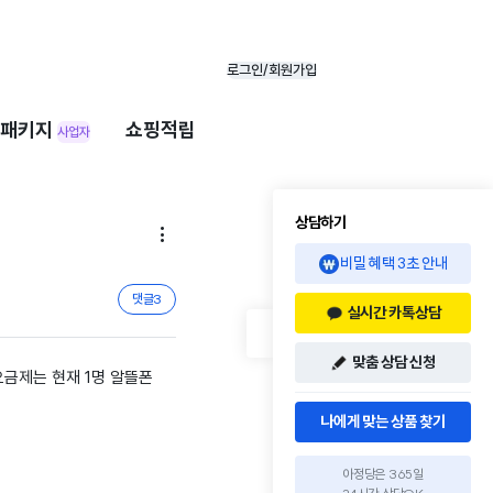
로그인/회원가입
패키지
쇼핑적립
사업자
상담하기

비밀 혜택 3초 안내
댓글
3
실시간 카톡상담
맞춤 상담 신청
요금제는 현재 1명 알뜰폰
나에게 맞는 상품 찾기
아정당은 365일