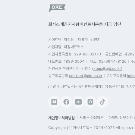
회사소개
공지사항
이벤트
사은품 지급 명단
사이트명
아정당
대표자
김민기
사업자명
아정네트웍스
사업자등록번호
329-88-02173
통신판매업
제202
대표번호
1833-3504
팩스
02-6944-8126
주
개인정보 책임관리자
김환수 (
zeus@ajd.co.kr
)
광고제휴문의
contact@ajd.co.kr
CS 고객센터
help
(주)아정네트웍스는 통신판매중개자이며 통신판매의 당사자가
개인정보처리방침
서비스 이용약관
마케팅 정보수신 
Copyright (주)아정네트웍스 2024-2026 All rights r