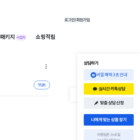
로그인/회원가입
패키지
쇼핑적립
사업자
상담하기

비밀 혜택 3초 안내
댓글
5
실시간 카톡상담
맞춤 상담 신청
나에게 맞는 상품 찾기
아정당은 365일