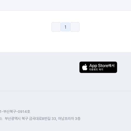
1
1-부산북구-0914호
소
부산광역시 북구 금곡대로8번길 33, 아남프라자 3층