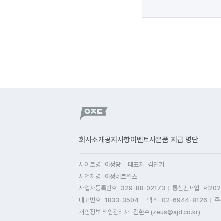
회사소개
공지사항
이벤트
사은품 지급 명단
사이트명
아정당
대표자
김민기
사업자명
아정네트웍스
사업자등록번호
329-88-02173
통신판매업
제202
대표번호
1833-3504
팩스
02-6944-8126
주
개인정보 책임관리자
김환수 (
zeus@ajd.co.kr
)