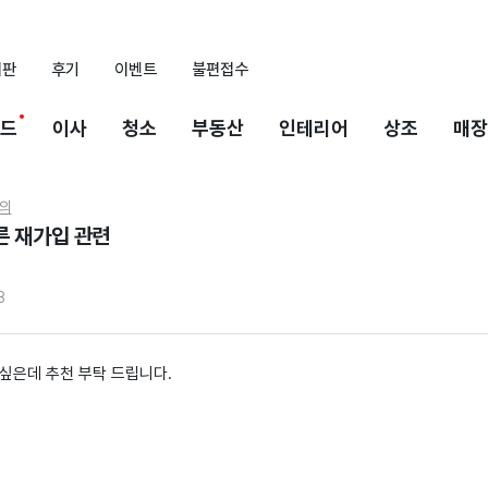
시판
후기
이벤트
불편접수
드
이사
청소
부동산
인테리어
상조
매장
의
른 재가입 관련
3
싶은데 추천 부탁 드립니다.