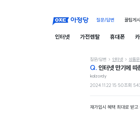
질문/답변
꿀팁게
인터넷
가전렌탈
휴대폰
카
질문/답변
인터넷
상품문


Q.
인터넷 만기에 따
kalzordy
2024.11.22 15:50
조회
54
재가입시 혜택 최대로 받고 